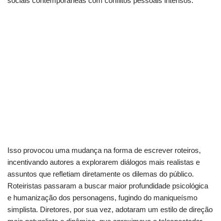
sociais contemporâneas com conflitos pessoais intensos.
De Vale Tudo a Verdades Secretas: O que mudou
no drama?
Do sofá ao streaming: Como acompanhar o
entretenimento vivo
Além da ficção: Onde assistir grandes emoções
em tempo real
Isso provocou uma mudança na forma de escrever roteiros,
incentivando autores a explorarem diálogos mais realistas e
assuntos que refletiam diretamente os dilemas do público.
Roteiristas passaram a buscar maior profundidade psicológica
e humanização dos personagens, fugindo do maniqueísmo
simplista. Diretores, por sua vez, adotaram um estilo de direção