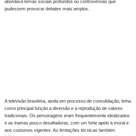
abordava temas sociais profundos ou controvérsias que
pudessem provocar debates mais amplos.
Quem era o vilão? Veja a análise profunda dos
personagens
Quais tramas atuais seguem o legado de Vale
Tudo hoje?
O impacto cultural: Como vilãs icônicas
mudaram gerações
A televisão brasileira, ainda em processo de consolidação, tinha
como principal função a diversão e a reprodução de valores
tradicionais. Os personagens eram frequentemente idealizados
e as tramas pouco desafiadoras, com um forte apelo à moral e
aos costumes vigentes. As limitações técnicas também