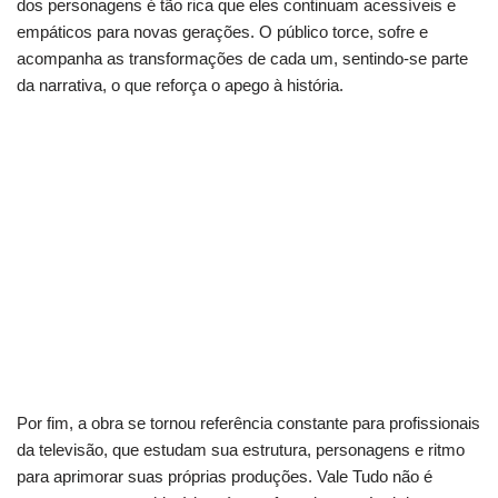
dos personagens é tão rica que eles continuam acessíveis e
empáticos para novas gerações. O público torce, sofre e
acompanha as transformações de cada um, sentindo-se parte
da narrativa, o que reforça o apego à história.
O valor educativo: O que aprendemos com os
clássicos da TV
Relembre os momentos mais icônicos e
divertidos da telinha
Dominando a audiência: Estratégias que
prendem sua atenção
Por fim, a obra se tornou referência constante para profissionais
da televisão, que estudam sua estrutura, personagens e ritmo
para aprimorar suas próprias produções. Vale Tudo não é