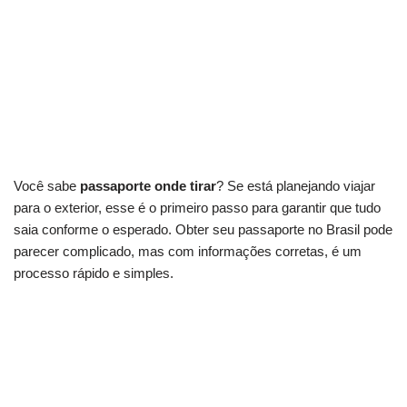
Você sabe
passaporte onde tirar
? Se está planejando viajar
para o exterior, esse é o primeiro passo para garantir que tudo
saia conforme o esperado. Obter seu passaporte no Brasil pode
parecer complicado, mas com informações corretas, é um
processo rápido e simples.
Descubra o segredo para facilitar sua emissão
agora!
O guia definitivo para não errar no seu pedido