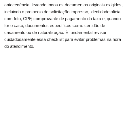
antecedência, levando todos os documentos originais exigidos,
incluindo o protocolo de solicitação impresso, identidade oficial
com foto, CPF, comprovante de pagamento da taxa e, quando
for o caso, documentos específicos como certidão de
casamento ou de naturalização. É fundamental revisar
cuidadosamente essa checklist para evitar problemas na hora
do atendimento.
Como acelerar o processo e viajar muito mais
rápido?
Evite filas: o método para simplificar sua
solicitação
Sabia que o Poupatempo resolve pendências de
viagem?