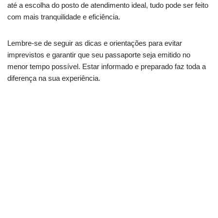
até a escolha do posto de atendimento ideal, tudo pode ser feito
com mais tranquilidade e eficiência.
Lembre-se de seguir as dicas e orientações para evitar
imprevistos e garantir que seu passaporte seja emitido no
menor tempo possível. Estar informado e preparado faz toda a
diferença na sua experiência.
Título irregular impede o passaporte? Veja como
resolver
Problemas com taxas? Proteja seus direitos de
consumidor
Precisa pagar a GRU? Ache o caixa mais próximo
agora