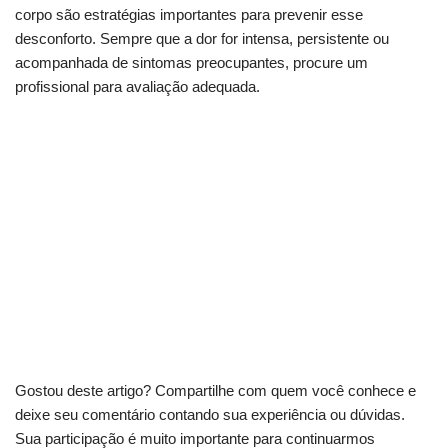
corpo são estratégias importantes para prevenir esse
desconforto. Sempre que a dor for intensa, persistente ou
acompanhada de sintomas preocupantes, procure um
profissional para avaliação adequada.
Dor no pé da barriga? Veja as soluções mais
eficazes
Pressão no baixo ventre? Saiba o que seu corpo
diz
Guia completo: causas e tratamentos para
pontadas laterais
Gostou deste artigo? Compartilhe com quem você conhece e
deixe seu comentário contando sua experiência ou dúvidas.
Sua participação é muito importante para continuarmos