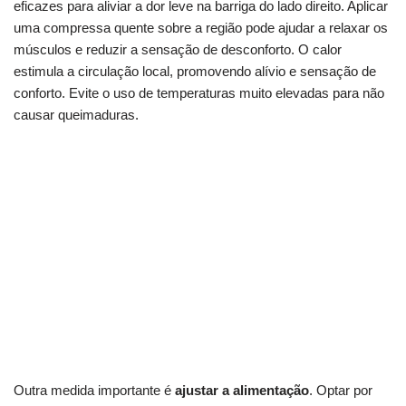
eficazes para aliviar a dor leve na barriga do lado direito. Aplicar
uma compressa quente sobre a região pode ajudar a relaxar os
músculos e reduzir a sensação de desconforto. O calor
estimula a circulação local, promovendo alívio e sensação de
conforto. Evite o uso de temperaturas muito elevadas para não
causar queimaduras.
E se a dor mudar de lado? Entenda o
desconforto esquerdo
Dor do lado esquerdo: quando corrre para o
hospital?
Diferenças entre dores no lado direito e
esquerdo
Outra medida importante é
ajustar a alimentação
. Optar por