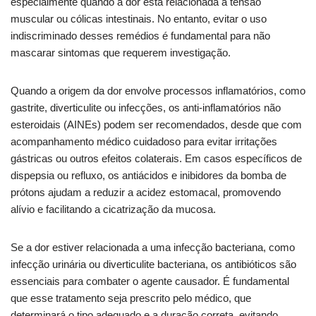
especialmente quando a dor está relacionada a tensão
muscular ou cólicas intestinais. No entanto, evitar o uso
indiscriminado desses remédios é fundamental para não
mascarar sintomas que requerem investigação.
Quando a origem da dor envolve processos inflamatórios, como
gastrite, diverticulite ou infecções, os anti-inflamatórios não
esteroidais (AINEs) podem ser recomendados, desde que com
acompanhamento médico cuidadoso para evitar irritações
gástricas ou outros efeitos colaterais. Em casos específicos de
dispepsia ou refluxo, os antiácidos e inibidores da bomba de
prótons ajudam a reduzir a acidez estomacal, promovendo
alívio e facilitando a cicatrização da mucosa.
Se a dor estiver relacionada a uma infecção bacteriana, como
infecção urinária ou diverticulite bacteriana, os antibióticos são
essenciais para combater o agente causador. É fundamental
que esse tratamento seja prescrito pelo médico, que
determinará o tipo adequado e a duração correta, evitando