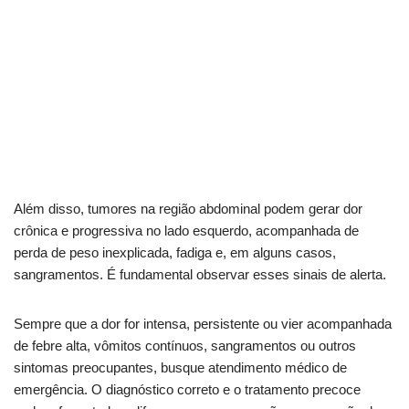
E se a dor mudar de lado? Entenda o lado direito
Dor no lado direito: veja como aliviar o
desconforto
Causas comuns de dor abdominal no lado
direito
Além disso, tumores na região abdominal podem gerar dor
crônica e progressiva no lado esquerdo, acompanhada de
perda de peso inexplicada, fadiga e, em alguns casos,
sangramentos. É fundamental observar esses sinais de alerta.
Sempre que a dor for intensa, persistente ou vier acompanhada
de febre alta, vômitos contínuos, sangramentos ou outros
sintomas preocupantes, busque atendimento médico de
emergência. O diagnóstico correto e o tratamento precoce