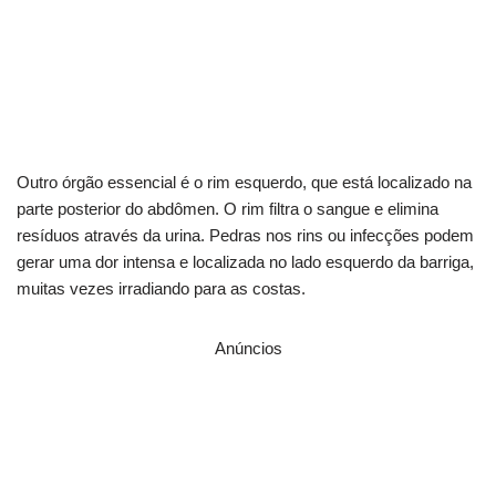
alerta
Dores persistentes à esquerda: veja o que fazer
agora
Outro órgão essencial é o rim esquerdo, que está localizado na
parte posterior do abdômen. O rim filtra o sangue e elimina
resíduos através da urina. Pedras nos rins ou infecções podem
gerar uma dor intensa e localizada no lado esquerdo da barriga,
muitas vezes irradiando para as costas.
Anúncios