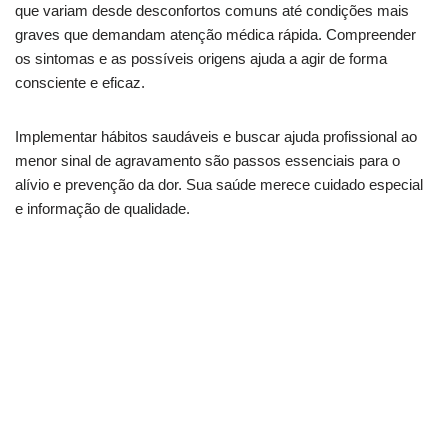
que variam desde desconfortos comuns até condições mais
graves que demandam atenção médica rápida. Compreender
os sintomas e as possíveis origens ajuda a agir de forma
consciente e eficaz.
Implementar hábitos saudáveis e buscar ajuda profissional ao
menor sinal de agravamento são passos essenciais para o
alívio e prevenção da dor. Sua saúde merece cuidado especial
e informação de qualidade.
Dor no pé da barriga? Conheça as soluções
rápidas
Pressão no baixo ventre: o que seu corpo está
dizendo?
Diferenças entre dor no lado esquerdo e no
direito