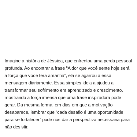
Descubra o segredo para nunca perder sua
inspiração diária
Como usar a fé para fortalecer sua motivação
interna
Imagine a história de Jéssica, que enfrentou uma perda pessoal
profunda. Ao encontrar a frase “A dor que você sente hoje será
a força que você terá amanhã”, ela se agarrou a essa
mensagem diariamente. Essa simples ideia a ajudou a
transformar seu sofrimento em aprendizado e crescimento,
mostrando a força imensa que uma frase inspiradora pode
gerar. Da mesma forma, em dias em que a motivação
desaparece, lembrar que “cada desafio é uma oportunidade
para se fortalecer” pode nos dar a perspectiva necessária para
não desistir.