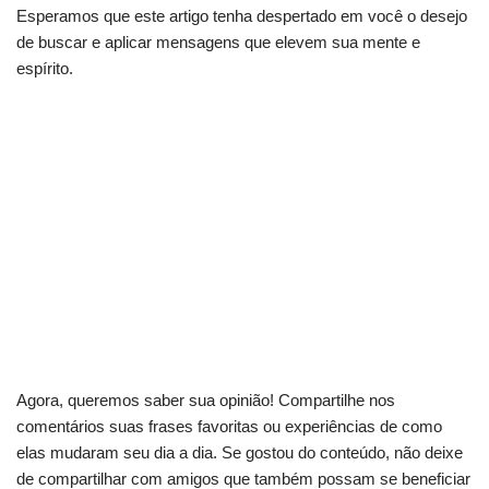
Esperamos que este artigo tenha despertado em você o desejo
de buscar e aplicar mensagens que elevem sua mente e
espírito.
Dores físicas travando seus planos? Saiba como
aliviar
Desconforto abdominal? Entenda o que seu
corpo quer dizer
Sua internet está lenta? Melhore sua
produtividade agora
Agora, queremos saber sua opinião! Compartilhe nos
comentários suas frases favoritas ou experiências de como
elas mudaram seu dia a dia. Se gostou do conteúdo, não deixe
de compartilhar com amigos que também possam se beneficiar