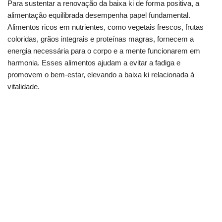
Para sustentar a renovação da baixa ki de forma positiva, a
alimentação equilibrada desempenha papel fundamental.
Alimentos ricos em nutrientes, como vegetais frescos, frutas
coloridas, grãos integrais e proteínas magras, fornecem a
energia necessária para o corpo e a mente funcionarem em
harmonia. Esses alimentos ajudam a evitar a fadiga e
promovem o bem-estar, elevando a baixa ki relacionada à
vitalidade.
Equilíbrio espiritual: como fortalecer sua
proteção?
Busca paz interior? Veja esta prática de força
espiritual
Proteja sua energia: o guia para encontrar paz e
força