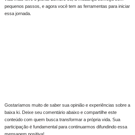
pequenos passos, e agora você tem as ferramentas para iniciar
essa jornada.
Sua saúde física reflete no Ki? Entenda dores
abdominais
Desconforto no lado esquerdo? Saiba quando
se preocupar
Dores no lado direito? Entenda a conexão com
seu corpo
Gostaríamos muito de saber sua opinião e experiências sobre a
baixa ki. Deixe seu comentário abaixo e compartilhe este
conteúdo com quem busca transformar a própria vida. Sua
participação é fundamental para continuarmos difundindo essa
mensagem positiva!