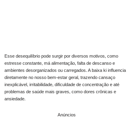
Baixa Ki e desanimo? Descubra o segredo da
motivação
Como transformar sua mente com inspiração
contínua?
Esse desequilíbrio pode surgir por diversos motivos, como
estresse constante, má alimentação, falta de descanso e
ambientes desorganizados ou carregados. A baixa ki influencia
diretamente no nosso bem-estar geral, trazendo cansaço
inexplicável, irritabilidade, dificuldade de concentração e até
problemas de saúde mais graves, como dores crônicas e
ansiedade.
Anúncios